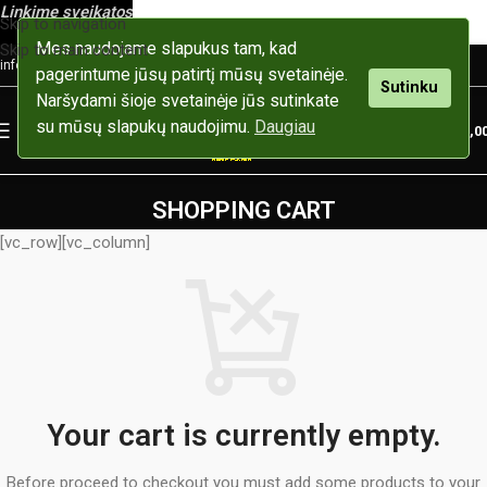
Linkime
sveikatos
Skip to navigation
Mes naudojame slapukus tam, kad
Skip to main content
info@kanapesgalia.lt
+370 657 86 212
pagerintume jūsų patirtį mūsų svetainėje.
Sutinku
Naršydami šioje svetainėje jūs sutinkate
su mūsų slapukų naudojimu.
Daugiau
0
MENU
0,0
SHOPPING CART
[vc_row][vc_column]
Your cart is currently empty.
Before proceed to checkout you must add some products to your