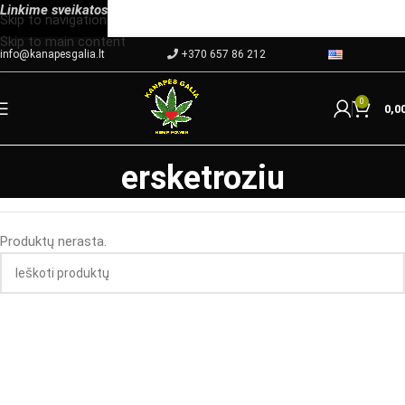
Linkime
sveikatos
Skip to navigation
Skip to main content
info@kanapesgalia.lt
+370 657 86 212
0
0,0
ersketroziu
Produktų nerasta.