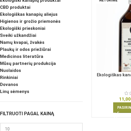
Ekologiški kanapių produktai
NETURIME
CBD produktai
Ekologiškas kanapių aliejus
Higienos ir grožio priemonės
Ekologiški prieskoniai
Sveiki užkandžiai
Namų kvapai, žvakės
Plaukų ir odos priežiūrai
Medicinos literatūra
Mūsų partnerių produkcija
Nuolaidos
Ekologiškas kana
Rinkiniai
Dovanos
Linų sėmenys
11,00
PASIRI
FILTRUOTI PAGAL KAINĄ