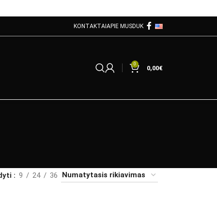
KONTAKTAI
APIE MUS
DUK
0
0,00
€
dyti
9
24
36