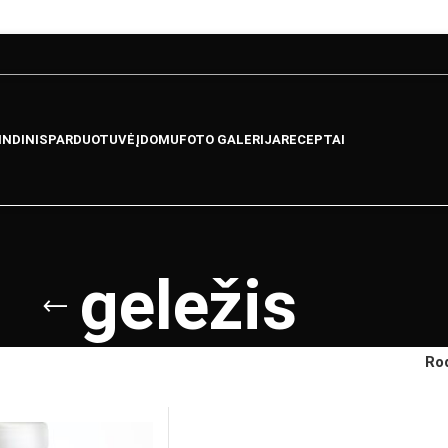
INDINIS
PARDUOTUVĖ
ĮDOMU
FOTO GALERIJA
RECEPTAI
geležis
Ro