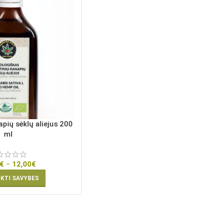
pių sėklų aliejus 200
ml
€
–
12,00
€
NKTI SAVYBES