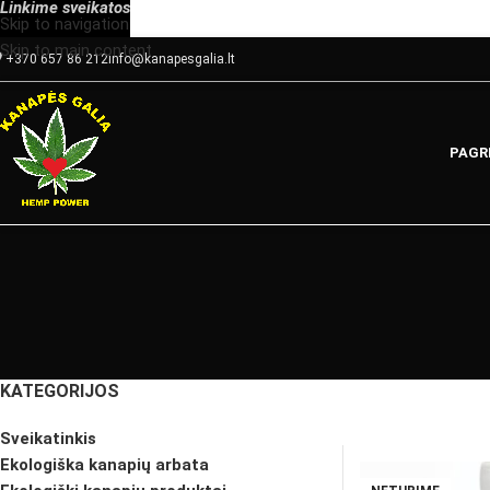
Linkime
sveikatos
Skip to navigation
Skip to main content
+370 657 86 212
info@kanapesgalia.lt
PAGR
KATEGORIJOS
Sveikatinkis
Ekologiška kanapių arbata