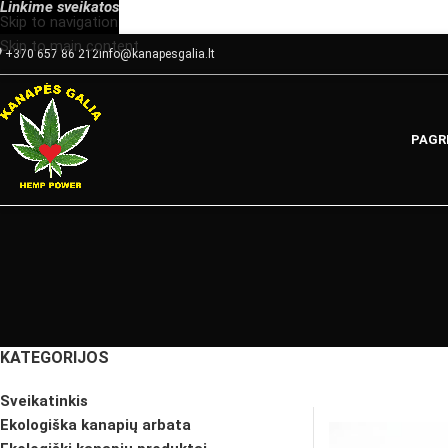
Linkime
sveikatos
Skip to navigation
Skip to main content
+370 657 86 212
info@kanapesgalia.lt
PAGR
KATEGORIJOS
Sveikatinkis
Ekologiška kanapių arbata