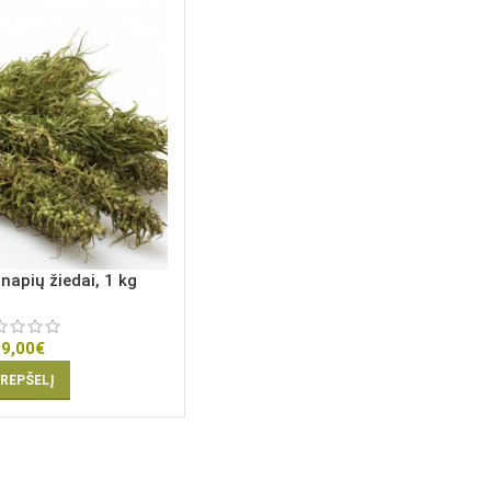
napių žiedai, 1 kg
99,00
€
KREPŠELĮ