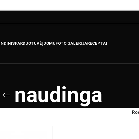
INDINIS
PARDUOTUVĖ
ĮDOMU
FOTO GALERIJA
RECEPTAI
naudinga
Ro