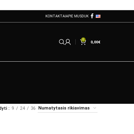
KONTAKTAI
APIE MUS
DUK
0
0,00
€
dyti
9
24
36