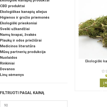
Ekologiški kanapių produktai
CBD produktai
Ekologiškas kanapių aliejus
Higienos ir grožio priemonės
Ekologiški prieskoniai
Sveiki užkandžiai
Namų kvapai, žvakės
Plaukų ir odos priežiūrai
Medicinos literatūra
Mūsų partnerių produkcija
Nuolaidos
Ekologiški ka
Rinkiniai
Dovanos
Linų sėmenys
Į 
FILTRUOTI PAGAL KAINĄ