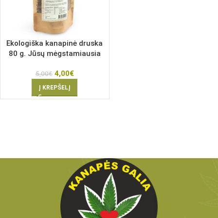
Ekologiška kanapinė druska
80 g. Jūsų mėgstamiausia
4,00
€
5,00
€
Į KREPŠELĮ