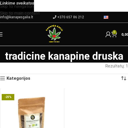
Linkime
sveikatos
Skip to navigation
Skip to main content
info@kanapesgalia.lt
+370 657 86 212
0
0,0
tradicine kanapine druska
Rezultatų: 1
Kategorijos
-20%