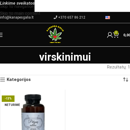
Linkime
sveikatos
Skip to navigation
Skip to main content
info@kanapesgalia.lt
+370 657 86 212
0
0,0
virskinimui
Rezultatų: 1
Kategorijos
-13%
NETURIME