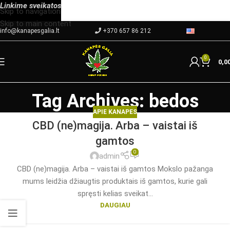
Linkime
sveikatos
Skip to navigation
Skip to main content
info@kanapesgalia.lt
+370 657 86 212
0
0,0
Tag Archives: bedos
APIE KANAPES
CBD (ne)magija. Arba – vaistai iš
gamtos
0
admin
CBD (ne)magija. Arba – vaistai iš gamtos Mokslo pažanga
mums leidžia džiaugtis produktais iš gamtos, kurie gali
spręsti kelias sveikat...
DAUGIAU