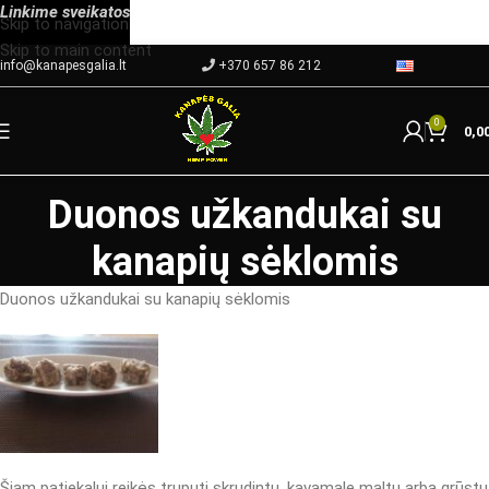
Linkime
sveikatos
Skip to navigation
Skip to main content
info@kanapesgalia.lt
+370 657 86 212
0
0,0
Duonos užkandukai su
kanapių sėklomis
Duonos užkandukai su kanapių sėklomis
Šiam patiekalui reikės truputį skrudintų, kavamale maltų arba grūstų