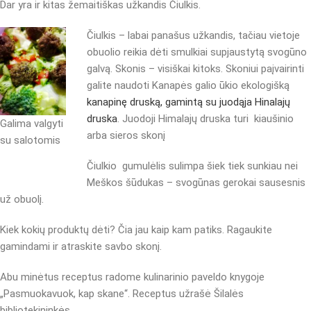
Dar yra ir kitas žemaitiškas užkandis Čiulkis.
Čiulkis – labai panašus užkandis, tačiau vietoje
obuolio reikia dėti smulkiai supjaustytą svogūno
galvą. Skonis – visiškai kitoks. Skoniui paįvairinti
galite naudoti Kanapės galio ūkio ekologišką
kanapinę druską, gamintą su juodąja Hinalajų
druska
. Juodoji Himalajų druska turi kiaušinio
Galima valgyti
arba sieros skonį
su salotomis
Čiulkio gumulėlis sulimpa šiek tiek sunkiau nei
Meškos šūdukas – svogūnas gerokai sausesnis
už obuolį.
Kiek kokių produktų dėti? Čia jau kaip kam patiks. Ragaukite
gamindami ir atraskite savbo skonį.
Abu minėtus receptus radome kulinarinio paveldo knygoje
„Pasmuokavuok, kap skane“. Receptus užrašė Šilalės
bibliotekininkės.