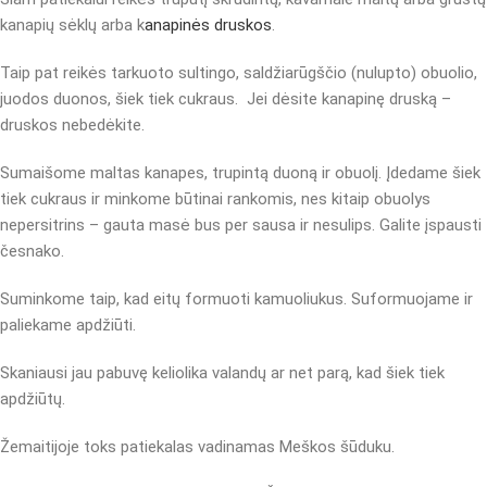
kanapių sėklų arba k
anapinės druskos
.
Taip pat reikės tarkuoto sultingo, saldžiarūgščio (nulupto) obuolio,
juodos duonos, šiek tiek cukraus. Jei dėsite kanapinę druską –
druskos nebedėkite.
Sumaišome maltas kanapes, trupintą duoną ir obuolį. Įdedame šiek
tiek cukraus ir minkome būtinai rankomis, nes kitaip obuolys
nepersitrins – gauta masė bus per sausa ir nesulips. Galite įspausti
česnako.
Suminkome taip, kad eitų formuoti kamuoliukus. Suformuojame ir
paliekame apdžiūti.
Skaniausi jau pabuvę keliolika valandų ar net parą, kad šiek tiek
apdžiūtų.
Žemaitijoje toks patiekalas vadinamas Meškos šūduku.