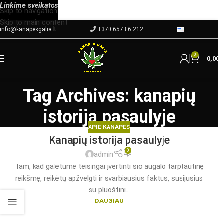
Linkime
sveikatos
Skip to navigation
Skip to main content
info@kanapesgalia.lt
+370 657 86 212
0
0,0
Tag Archives: kanapių
istorija pasaulyje
APIE KANAPES
Kanapių istorija pasaulyje
0
admin
Tam, kad galėtume teisingai įvertinti šio augalo tarptautinę
reikšmę, reikėtų apžvelgti ir svarbiausius faktus, susijusius
su pluoštini...
DAUGIAU