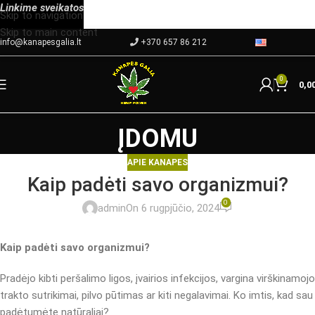
Linkime
sveikatos
Skip to navigation
Skip to main content
info@kanapesgalia.lt
+370 657 86 212
0
0,0
ĮDOMU
APIE KANAPES
Kaip padėti savo organizmui?
0
admin
On 6 rugpjūčio, 2024
Kaip padėti savo organizmui?
Pradėjo kibti peršalimo ligos, įvairios infekcijos, vargina virškinamojo
trakto sutrikimai, pilvo pūtimas ar kiti negalavimai. Ko imtis, kad sau
padėtumėte natūraliai?