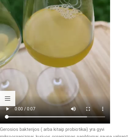
Gerosios bakterijos ( arba kitaip probiotikai) yra gyvi
mikroorganizmai, kuriuos organizmas papildomai gauna valgant