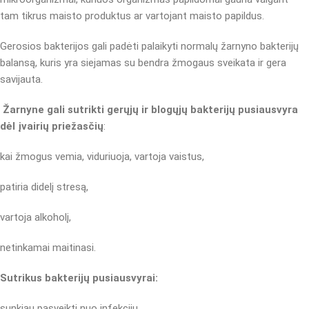
tam tikrus maisto produktus ar vartojant maisto papildus.
Gerosios bakterijos gali padėti palaikyti normalų žarnyno bakterijų
balansą, kuris yra siejamas su bendra žmogaus sveikata ir gera
savijauta.
Žarnyne gali sutrikti gerųjų ir blogųjų bakterijų pusiausvyra
dėl įvairių priežasčių
:
kai žmogus vemia, viduriuoja, vartoja vaistus,
patiria didelį stresą,
vartoja alkoholį,
netinkamai maitinasi.
Sutrikus bakterijų pusiausvyrai:
sunkiau pasveikti nuo infekcijų,