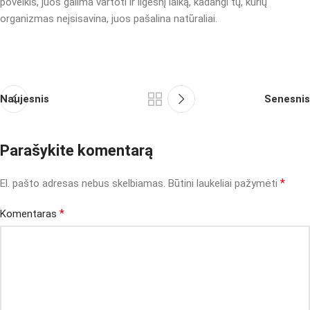
poveikis, juos galima vartoti ir ilgesnį laiką, kadangi tų, kurių
organizmas neįsisavina, juos pašalina natūraliai.
Naujesnis
Senesnis
Parašykite komentarą
*
El. pašto adresas nebus skelbiamas.
Būtini laukeliai pažymėti
*
Komentaras