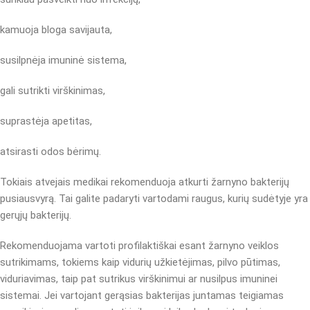
kamuoja bloga savijauta,
susilpnėja imuninė sistema,
gali sutrikti virškinimas,
suprastėja apetitas,
atsirasti odos bėrimų.
Tokiais atvejais medikai rekomenduoja atkurti žarnyno bakterijų
pusiausvyrą. Tai galite padaryti vartodami raugus, kurių sudėtyje yra
gerųjų bakterijų.
Rekomenduojama vartoti profilaktiškai esant žarnyno veiklos
sutrikimams, tokiems kaip vidurių užkietėjimas, pilvo pūtimas,
viduriavimas, taip pat sutrikus virškinimui ar nusilpus imuninei
sistemai. Jei vartojant gerąsias bakterijas juntamas teigiamas