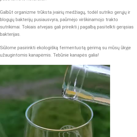
Galbūt organizme trūksta įvairių medžiagų, todėl sutriko gerųjų ir
blogųjų bakterijų pusiausvyra, paūmėjo virškinamojo trakto
sutrikimai. Tokiais atvejais gali prireikti į pagalbą pasitelkti gerąsias
bakterijas.
Siūlome pasirinkti ekologišką fermentuotą gėrimą su mūsų ūkyje
užaugintomis kanapėmis. Tebūnie kanapės galia!